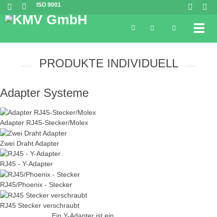
ISO 9001
Aktion im August
Toggl
Ein Geschenk für Ihre nächste Bestellung wartet auf Sie!
Mehr
erfahren
PRODUKTE INDIVIDUELL
Adapter Systeme
Adapter RJ45-Stecker/Molex
Zwei Draht Adapter
RJ45 - Y-Adapter
RJ45/Phoenix - Stecker
RJ45 Stecker verschraubt
Ein Y-Adapter ist ein