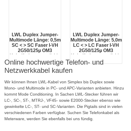
LWL Duplex Jumper-
LWL Duplex Jumper-
Multimode Länge: 0,5m
Multimode Länge: 5,0m
SC < > SC Faser I-VH
LC < > LC Faser I-VH
2G50/125µ OM3
2G50/125µ OM3
Kabelfarbe: aquatürkis
Kabelfarbe: aquatürkis
Online hochwertige Telefon- und
Inkl. Prüfprotokoll
Inkl. Prüfprotokoll
Netzwerkkabel kaufen
Wir können Ihnen LWL-Kabel von Simplex bis Duplex sowie
Mono- und Multimode in PC- und APC-Varianten anbieten. Hinzu
kommt Mode Conditioning. In Sachen LWL-Stecker führen wir
LC-, SC-, ST-, MTRJ-, VF45- sowie
E2000-Stecker
ebenso wie
gewinkelte LC-, ST- und SC-Varianten. Die Pigtails sind in vielen
verschiedenen Farben verfügbar. Suchen Sie
Telefonkabel als
Meterware
, werden Sie ebenfalls bei uns fündig.