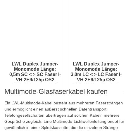
LWL Duplex Jumper-
LWL Duplex Jumper-
Monomode Länge:
Monomode Länge:
0,5m SC < > SC Faser I-
3,0m LC < > LC Faser I-
VH 2E9/125µ OS2
VH 2E9/125µ OS2
Kabelfarbe: gelb Inkl.
Kabelfarbe: gelb Inkl.
Multimode-Glasfaserkabel kaufen
Prüfprotokoll
Prüfprotokoll
Ein
LWL-Multimode-Kabel
besteht aus mehreren Fasersträngen
und ermöglicht einen äußerst schnellen Datentransport:
Telefongesellschaften übertragen auf solchen Kabeln mehrere
Gespräche zugleich. Eine Multimode-Lichtwellenleitung endet für
gewöhnlich in einer
Spleißkassette
, die die einzelnen Stränge