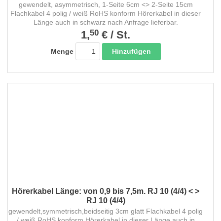
gewendelt, asymmetrisch, 1-Seite 6cm <> 2-Seite 15cm
Flachkabel 4 polig / weiß RoHS konform Hörerkabel in dieser
Länge auch in schwarz nach Anfrage lieferbar.
50
1,
€
/
St.
Hinzufügen
Menge
Hörerkabel Länge: von 0,9 bis 7,5m. RJ 10 (4/4) < >
RJ 10 (4/4)
gewendelt,symmetrisch,beidseitig 3cm glatt Flachkabel 4 polig
/ weiß RoHS konform Hörerkabel in dieser Länge auch in