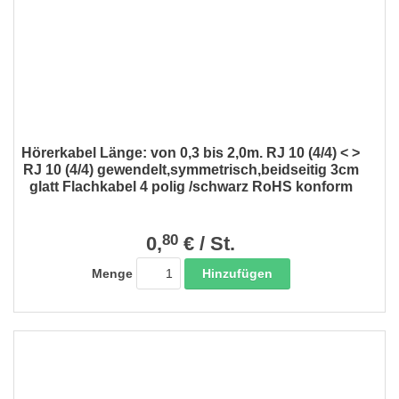
Hörerkabel Länge: von 0,3 bis 2,0m. RJ 10 (4/4) < >
RJ 10 (4/4) gewendelt,symmetrisch,beidseitig 3cm
glatt Flachkabel 4 polig /schwarz RoHS konform
80
0,
€
/
St.
Hinzufügen
Menge