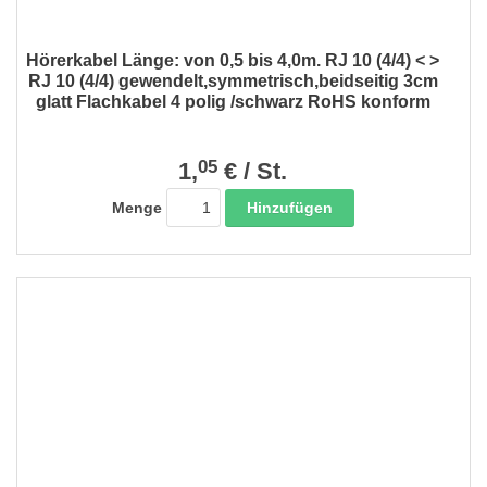
Hörerkabel Länge: von 0,5 bis 4,0m. RJ 10 (4/4) < >
RJ 10 (4/4) gewendelt,symmetrisch,beidseitig 3cm
glatt Flachkabel 4 polig /schwarz RoHS konform
05
1,
€
/
St.
Hinzufügen
Menge