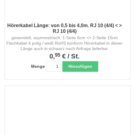
Hörerkabel Länge: von 0,5 bis 4,0m. RJ 10 (4/4) < >
RJ 10 (4/4)
gewendelt, asymmetrisch, 1-Seite 6cm <> 2-Seite 15cm
Flachkabel 4 polig / weiß RoHS konform Hörerkabel in dieser
Länge auch in schwarz nach Anfrage lieferbar.
95
0,
€
/
St.
Hinzufügen
Menge