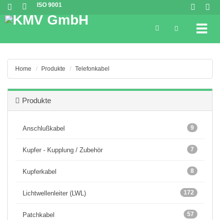
ISO 9001
Toggl
Home
Produkte
Telefonkabel
Produkte
9
Anschlußkabel
7
Kupfer - Kupplung / Zubehör
8
Kupferkabel
172
Lichtwellenleiter (LWL)
57
Patchkabel