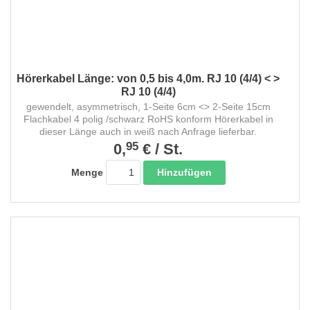
Hörerkabel Länge: von 0,5 bis 4,0m. RJ 10 (4/4) < >
RJ 10 (4/4)
gewendelt, asymmetrisch, 1-Seite 6cm <> 2-Seite 15cm
Flachkabel 4 polig /schwarz RoHS konform Hörerkabel in
dieser Länge auch in weiß nach Anfrage lieferbar.
95
0,
€
/
St.
Hinzufügen
Menge