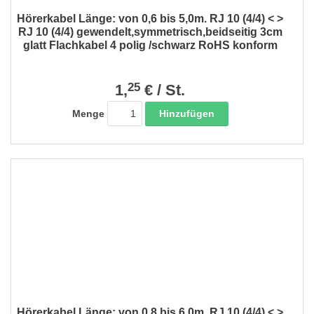
Hörerkabel Länge: von 0,6 bis 5,0m. RJ 10 (4/4) < >
RJ 10 (4/4) gewendelt,symmetrisch,beidseitig 3cm
glatt Flachkabel 4 polig /schwarz RoHS konform
25
1,
€
/
St.
Hinzufügen
Menge
Hörerkabel Länge: von 0,8 bis 6,0m. RJ 10 (4/4) < >