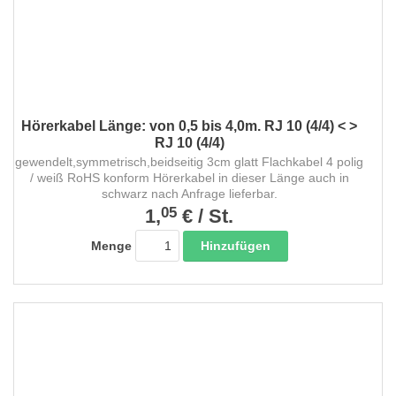
Hörerkabel Länge: von 0,5 bis 4,0m. RJ 10 (4/4) < >
RJ 10 (4/4)
gewendelt,symmetrisch,beidseitig 3cm glatt Flachkabel 4 polig
/ weiß RoHS konform Hörerkabel in dieser Länge auch in
schwarz nach Anfrage lieferbar.
05
1,
€
/
St.
Hinzufügen
Menge