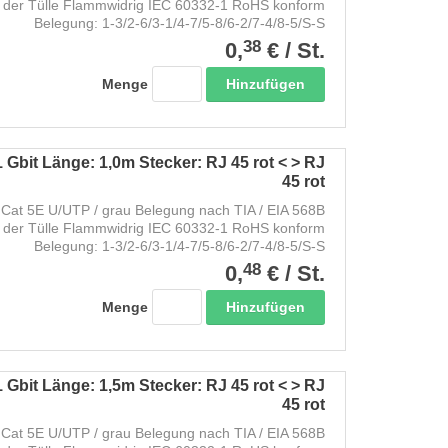
 der Tülle Flammwidrig IEC 60332-1 RoHS konform
Belegung: 1-3/2-6/3-1/4-7/5-8/6-2/7-4/8-5/S-S
38
0,
€
/
St.
Hinzufügen
Menge
 Gbit Länge: 1,0m Stecker: RJ 45 rot < > RJ
45 rot
Cat 5E U/UTP / grau Belegung nach TIA / EIA 568B
 der Tülle Flammwidrig IEC 60332-1 RoHS konform
Belegung: 1-3/2-6/3-1/4-7/5-8/6-2/7-4/8-5/S-S
48
0,
€
/
St.
Hinzufügen
Menge
 Gbit Länge: 1,5m Stecker: RJ 45 rot < > RJ
45 rot
Cat 5E U/UTP / grau Belegung nach TIA / EIA 568B