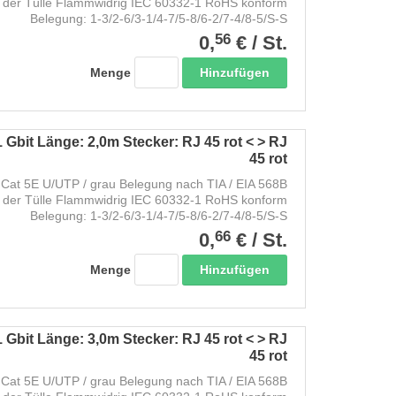
 der Tülle Flammwidrig IEC 60332-1 RoHS konform
Belegung: 1-3/2-6/3-1/4-7/5-8/6-2/7-4/8-5/S-S
56
0,
€
/
St.
Hinzufügen
Menge
 Gbit Länge: 2,0m Stecker: RJ 45 rot < > RJ
45 rot
Cat 5E U/UTP / grau Belegung nach TIA / EIA 568B
 der Tülle Flammwidrig IEC 60332-1 RoHS konform
Belegung: 1-3/2-6/3-1/4-7/5-8/6-2/7-4/8-5/S-S
66
0,
€
/
St.
Hinzufügen
Menge
 Gbit Länge: 3,0m Stecker: RJ 45 rot < > RJ
45 rot
Cat 5E U/UTP / grau Belegung nach TIA / EIA 568B