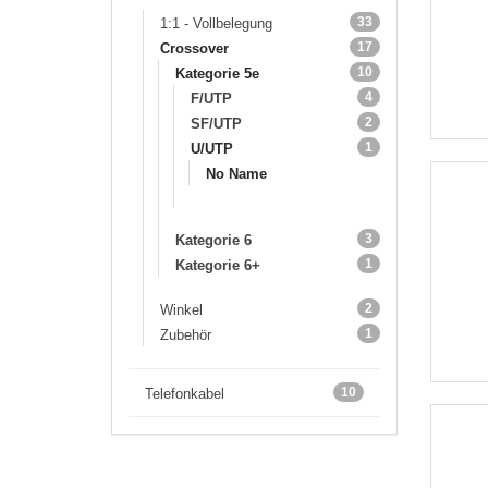
33
1:1 - Vollbelegung
17
Crossover
10
Kategorie 5e
4
F/UTP
2
SF/UTP
1
U/UTP
No Name
3
Kategorie 6
1
Kategorie 6+
2
Winkel
1
Zubehör
10
Telefonkabel