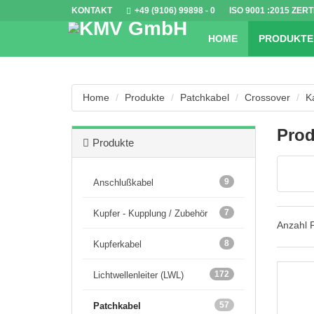
KONTAKT
+49 (9106) 99898 - 0
ISO 9001
:2015 ZERT
HOME
PRODUKTE
Home
Produkte
Patchkabel
Crossover
K
Prod
Produkte
9
Anschlußkabel
7
Kupfer - Kupplung / Zubehör
Anzahl 
8
Kupferkabel
172
Lichtwellenleiter (LWL)
57
Patchkabel