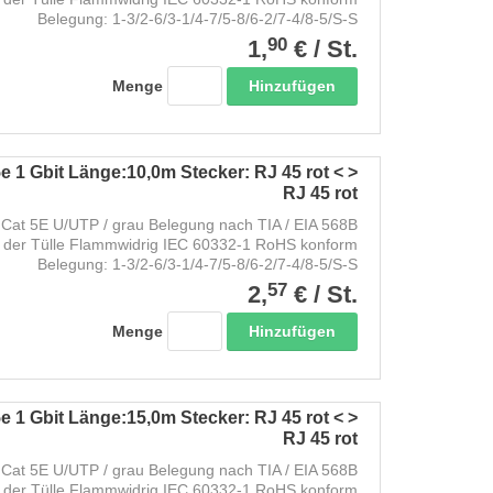
Belegung: 1-3/2-6/3-1/4-7/5-8/6-2/7-4/8-5/S-S
90
1,
€
/
St.
Hinzufügen
Menge
e 1 Gbit Länge:10,0m Stecker: RJ 45 rot < >
RJ 45 rot
Cat 5E U/UTP / grau Belegung nach TIA / EIA 568B
 der Tülle Flammwidrig IEC 60332-1 RoHS konform
Belegung: 1-3/2-6/3-1/4-7/5-8/6-2/7-4/8-5/S-S
57
2,
€
/
St.
Hinzufügen
Menge
e 1 Gbit Länge:15,0m Stecker: RJ 45 rot < >
RJ 45 rot
Cat 5E U/UTP / grau Belegung nach TIA / EIA 568B
 der Tülle Flammwidrig IEC 60332-1 RoHS konform