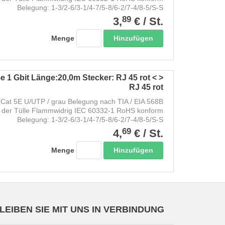
Belegung: 1-3/2-6/3-1/4-7/5-8/6-2/7-4/8-5/S-S
89
3,
€
/
St.
Hinzufügen
Menge
e 1 Gbit Länge:20,0m Stecker: RJ 45 rot < >
RJ 45 rot
Cat 5E U/UTP / grau Belegung nach TIA / EIA 568B
 der Tülle Flammwidrig IEC 60332-1 RoHS konform
Belegung: 1-3/2-6/3-1/4-7/5-8/6-2/7-4/8-5/S-S
69
4,
€
/
St.
Hinzufügen
Menge
LEIBEN SIE MIT UNS IN VERBINDUNG