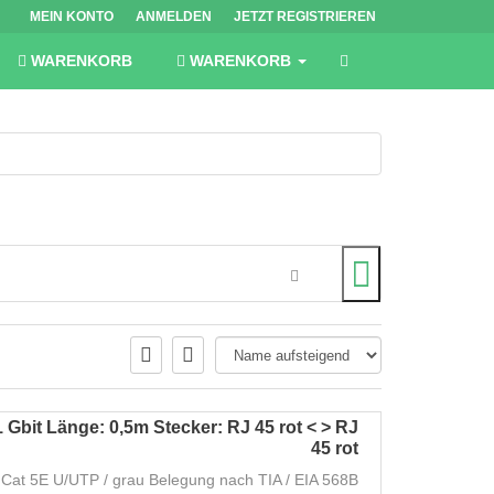
MEIN KONTO
ANMELDEN
JETZT REGISTRIEREN
WARENKORB
WARENKORB
 Gbit Länge: 0,5m Stecker: RJ 45 rot < > RJ
45 rot
Cat 5E U/UTP / grau Belegung nach TIA / EIA 568B